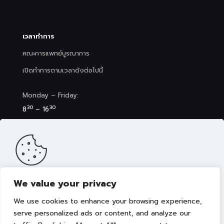
เวลาทำการ
คณะการแพทย์บูรณาการ
เปิดทำการตามเวลาดังต่อไปนี้
Monday – Friday:
30
30
8
– 16
Saturday (Clinic&Spa):
30
00
8
– 17
We value your privacy
เว็บไซต์นี้มีการจัดเก็บคุกกี้เพื่อมอบประสบการณ์การใช้งานเว็บไซต์ของ
คุณให้ดียิ่งขึ้น รวมถึงให้เราสามารถมอบข้อเสนอ กิจกรรมส่งเสริมการ
We use cookies to enhance your browsing experience,
ขาย เลือกเนื้อหาที่เหมาะสมให้กับคุณอย่างเป็นส่วนตัว ท่านสามารถศึกษา
นโยบายการใช้คุกกี้ (Cookies Policy)
ได้ที่ลิงค์นี้ การใช้งานเว็บไซต์นี้
serve personalized ads or content, and analyze our
เป็นการยอมรับข้อกำหนดและยินยอมให้เราจัดเก็บคุ้กกี้ตามนโยบายที่แจ้ง