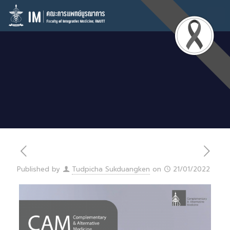
Published by
Tudpicha Sukduangken
on
21/01/2022