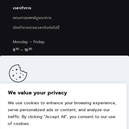
เวลาทำการ
คณะการแพทย์บูรณาการ
เปิดทำการตามเวลาดังต่อไปนี้
Monday – Friday:
30
30
8
– 16
Saturday (Clinic&Spa):
30
00
8
– 17
We value your privacy
เว็บไซต์นี้มีการจัดเก็บคุกกี้เพื่อมอบประสบการณ์การใช้งานเว็บไซต์ของ
คุณให้ดียิ่งขึ้น รวมถึงให้เราสามารถมอบข้อเสนอ กิจกรรมส่งเสริมการ
We use cookies to enhance your browsing experience,
ขาย เลือกเนื้อหาที่เหมาะสมให้กับคุณอย่างเป็นส่วนตัว ท่านสามารถศึกษา
นโยบายการใช้คุกกี้ (Cookies Policy)
ได้ที่ลิงค์นี้ การใช้งานเว็บไซต์นี้
serve personalized ads or content, and analyze our
เป็นการยอมรับข้อกำหนดและยินยอมให้เราจัดเก็บคุ้กกี้ตามนโยบายที่แจ้ง
traffic. By clicking "Accept All", you consent to our use
Copyright © 2022 คณะการแพทย์บูรณาการ มหาวิทยาลัย
ในเบื้องต้น
เทคโนโลยีราชมงคลธัญบุรี
of cookies.