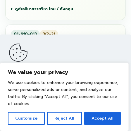
ดูคำอธิบายรายวิชา ไทย / อังกฤษ
01-610-013
3(2-2)
พลเมืองไทยและพลเมืองโลก
การควบคุมน้ำหนักและรูปร่างเพื่อสุขภาพ
Weight and Body Shapes Control for Health
We value your privacy
เว็บไซต์นี้มีการจัดเก็บคุกกี้เพื่อมอบประสบการณ์การใช้งานเว็บไซต์ของ
ดูคำอธิบายรายวิชา ไทย / อังกฤษ
คุณให้ดียิ่งขึ้น รวมถึงให้เราสามารถมอบข้อเสนอ กิจกรรมส่งเสริมการ
We use cookies to enhance your browsing experience,
ขาย เลือกเนื้อหาที่เหมาะสมให้กับคุณอย่างเป็นส่วนตัว ท่านสามารถศึกษา
นโยบายการใช้คุกกี้ (Cookies Policy)
ได้ที่ลิงค์นี้ การใช้งานเว็บไซต์นี้
serve personalized ads or content, and analyze our
เป็นการยอมรับข้อกำหนดและยินยอมให้เราจัดเก็บคุ้กกี้ตามนโยบายที่แจ้ง
traffic. By clicking "Accept All", you consent to our use
หมวดศึกษาทั่วไป: เทคโนโลยีและ
ในเบื้องต้น
of cookies.
นวัตกรรม
ยอมรับ
Customize
Reject All
Accept All
4 รายวิชา