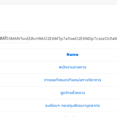
GMiO3M6NToid3JhcHMiO2E6MTp7aTowO2E6NDp7czozOiJ1aWQi
Name
พนักงานราชการ
การขอกำหนดตำแหน่งทางวิชาการ
ลูกจ้างชั่วคราว
ระเบียบฯ กองทุนพัฒนาบุคลากร