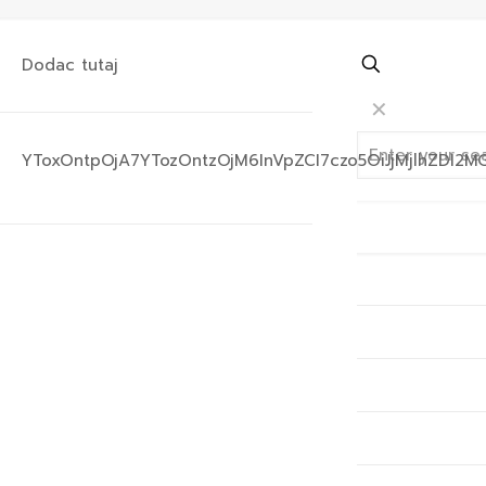
Dodac tutaj
✕
YToxOntpOjA7YTozOntzOjM6InVpZCI7czo5OiJjMjlhZDI2M