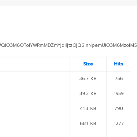
O3M6OToiYWRmMDZmYjdiIjtzOjQ6InNpemUiO3M6MzoiMS8xIjtz
Size
Hits
36.7 KB
756
39.2 KB
1959
41.3 KB
790
68.1 KB
1277