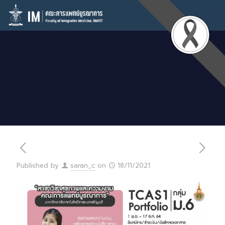
Published by
saran_c
on
18/11/2021