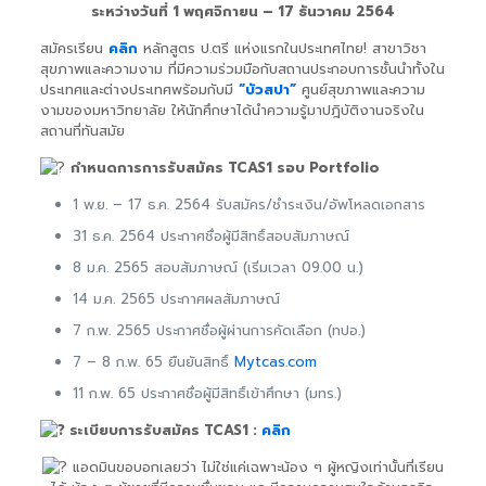
ระหว่างวันที่ 1 พฤศจิกายน – 17 ธันวาคม 2564
สมัครเรียน
คลิก
หลักสูตร ป.ตรี แห่งแรกในประเทศไทย! สาขาวิชา
สุขภาพและความงาม ที่มีความร่วมมือกับสถานประกอบการชั้นนำทั้งใน
ประเทศและต่างประเทศพร้อมกับมี
“บัวสปา”
ศูนย์สุขภาพและความ
งามของมหาวิทยาลัย ให้นักศึกษาได้นำความรู้มาปฎิบัติงานจริงใน
สถานที่ทันสมัย
กำหนดการการรับสมัคร TCAS1 รอบ Portfolio
1 พ.ย. – 17 ธ.ค. 2564 รับสมัคร/ชำระเงิน/อัพโหลดเอกสาร
31 ธ.ค. 2564 ประกาศชื่อผู้มีสิทธิ์สอบสัมภาษณ์
8 ม.ค. 2565 สอบสัมภาษณ์ (เริ่มเวลา 09.00 น.)
14 ม.ค. 2565 ประกาศผลสัมภาษณ์
7 ก.พ. 2565 ประกาศชื่อผู้ผ่านการคัดเลือก (ทปอ.)
7 – 8 ก.พ. 65 ยืนยันสิทธิ์
Mytcas.com
11 ก.พ. 65 ประกาศชื่อผู้มีสิทธิ์เข้าศึกษา (มทร.)
ระเบียบการรับสมัคร TCAS1 :
คลิก
แอดมินขอบอกเลยว่า ไม่ใช่แค่เฉพาะน้อง ๆ ผู้หญิงเท่านั้นที่เรียน